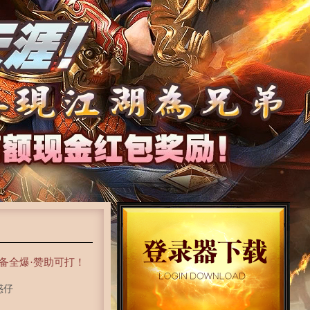
备全爆·赞助可打！
惑仔